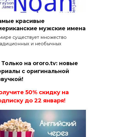
амые красивые
мериканские мужские имена
мире существует множество
адиционных и необычных
 Только на ororo.tv: новые
ериалы с оригинальной
звучкой!
олучите 50% скидку на
одписку до 22 января!