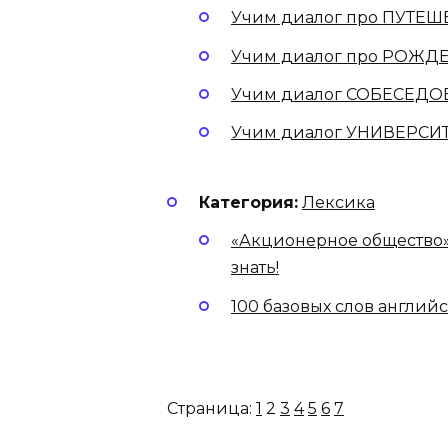
Учим диалог про ПУТЕШ
Учим диалог про РОЖДЕ
Учим диалог СОБЕСЕДОВ
Учим диалог УНИВЕРСИТ
Категория:
Лексика
«Акционерное общество» 
знать!
100 базовых слов англий
Страница:
1
2
3
4
5
6
7