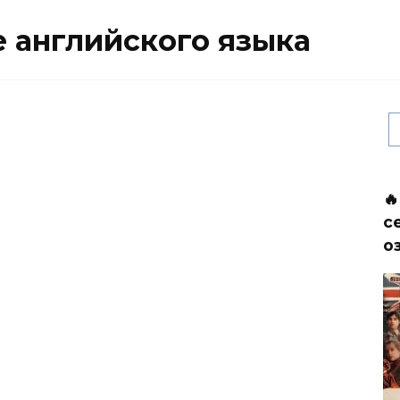
 английского языка

с
о